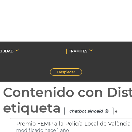
CIUDAD
TRÁMITES
Desplegar
Contenido con Dist
etiqueta
.
chatbot ainoaid
modificado hace 1 año