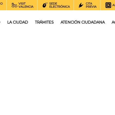
NO
VISIT
SEDE
CITA
A
VALENCIA
ELECTRÓNICA
PREVIA
O
LA CIUDAD
TRÁMITES
ATENCIÓN CIUDADANA
A