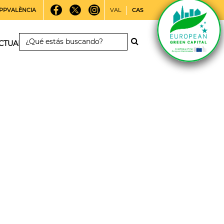
PPVALÈNCIA
VAL
CAS
CTUALIDAD