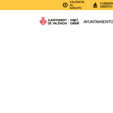
VALENCIA
GOBIER
AL
ABIERTO
MINUTO
AYUNTAMIENT