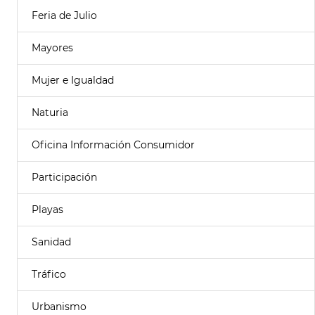
Feria de Julio
Mayores
Mujer e Igualdad
Naturia
Oficina Información Consumidor
Participación
Playas
Sanidad
Tráfico
Urbanismo