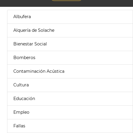
Albufera
Alquería de Solache
Bienestar Social
Bomberos
Contaminación Acústica
Cultura
Educación
Empleo
Fallas