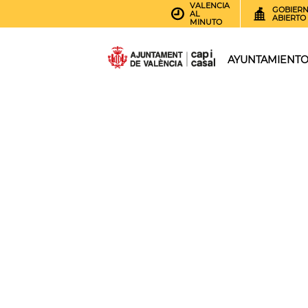
VALENCIA
GOBIER
AL
ABIERTO
MINUTO
AYUNTAMIENT