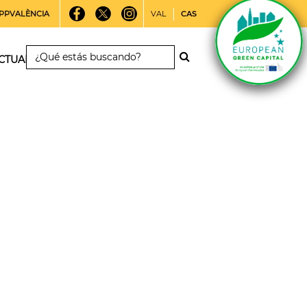
PPVALÈNCIA
VAL
CAS
CTUALIDAD