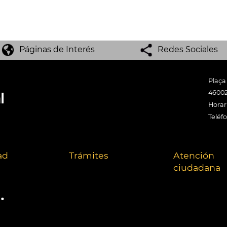
Páginas de Interés
Redes Sociales
Plaça
46002
Horari
Teléf
ad
Trámites
Atención
ciudadana
.