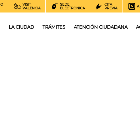
NO
VISIT
SEDE
CITA
A
VALENCIA
ELECTRÓNICA
PREVIA
O
LA CIUDAD
TRÁMITES
ATENCIÓN CIUDADANA
A