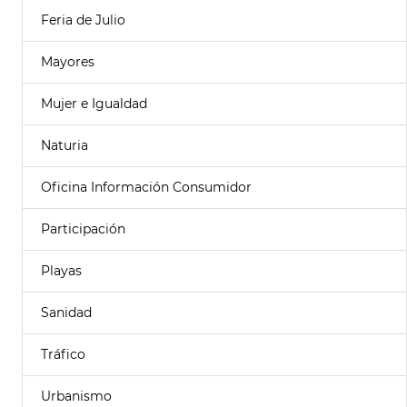
Feria de Julio
Mayores
Mujer e Igualdad
Naturia
Oficina Información Consumidor
Participación
Playas
Sanidad
Tráfico
Urbanismo