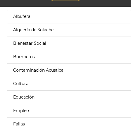
Albufera
Alquería de Solache
Bienestar Social
Bomberos
Contaminación Acústica
Cultura
Educación
Empleo
Fallas