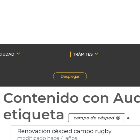
CIUDAD
TRÁMITES
Desplegar
Contenido con Au
etiqueta
.
campo de césped
Renovación césped campo rugby
modificado hace 4 años