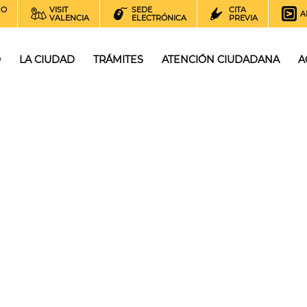
NO
VISIT
SEDE
CITA
A
VALENCIA
ELECTRÓNICA
PREVIA
O
LA CIUDAD
TRÁMITES
ATENCIÓN CIUDADANA
A