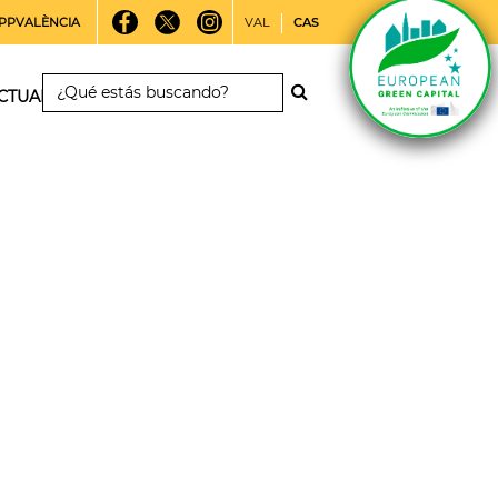
PPVALÈNCIA
VAL
CAS
CTUALIDAD