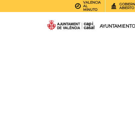
VALENCIA
GOBIER
AL
ABIERTO
MINUTO
AYUNTAMIENT