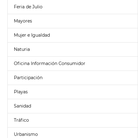
Feria de Julio
Mayores
Mujer e Igualdad
Naturia
Oficina Información Consumidor
Participación
Playas
Sanidad
Tráfico
Urbanismo