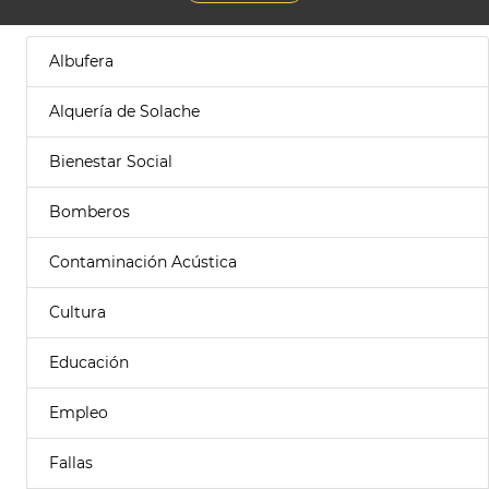
Albufera
Alquería de Solache
Bienestar Social
Bomberos
Contaminación Acústica
Cultura
Educación
Empleo
Fallas