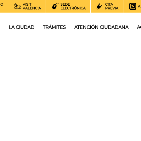
NO
VISIT
SEDE
CITA
A
VALENCIA
ELECTRÓNICA
PREVIA
O
LA CIUDAD
TRÁMITES
ATENCIÓN CIUDADANA
A