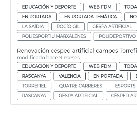
EDUCACIÓN Y DEPORTE
WEB FDM
TODA
EN PORTADA
EN PORTADA TEMÁTICA
NO
LA SAÏDIA
ROCÍO GIL
GESPA ARTIFICIAL
POLIESPORTIU MARXALENES
POLIDEPORTIVO
Renovación césped artificial campos Torrefi
modificado hace 9 meses
EDUCACIÓN Y DEPORTE
WEB FDM
TODA
RASCANYA
VALENCIA
EN PORTADA
TORREFIEL
QUATRE CARRERES
ESPORTS
RASCANYA
GESPA ARTIFICIAL
CÉSPED ART