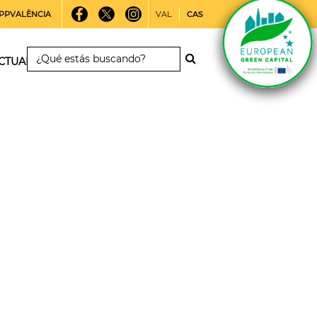
PPVALÈNCIA
VAL
CAS
CTUALIDAD