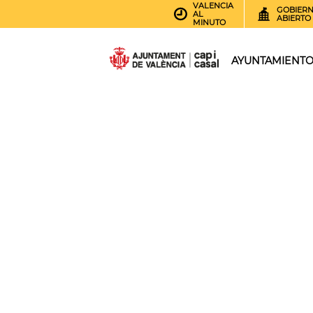
VALENCIA
GOBIER
AL
ABIERTO
MINUTO
AYUNTAMIENT