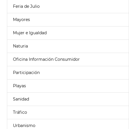
Feria de Julio
Mayores
Mujer e Igualdad
Naturia
Oficina Información Consumidor
Participación
Playas
Sanidad
Tráfico
Urbanismo