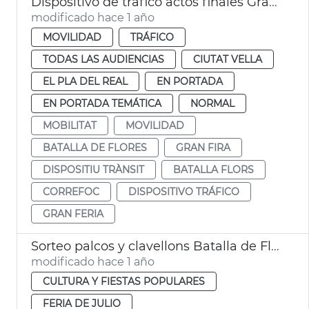
Dispositivo de tráfico actos finales Gran Fira
modificado hace 1 año
MOVILIDAD
TRÁFICO
TODAS LAS AUDIENCIAS
CIUTAT VELLA
EL PLA DEL REAL
EN PORTADA
EN PORTADA TEMÁTICA
NORMAL
MOBILITAT
MOVILIDAD
BATALLA DE FLORES
GRAN FIRA
DISPOSITIU TRÀNSIT
BATALLA FLORS
CORREFOC
DISPOSITIVO TRÁFICO
GRAN FERIA
Sorteo palcos y clavellons Batalla de Flores València
modificado hace 1 año
CULTURA Y FIESTAS POPULARES
FERIA DE JULIO