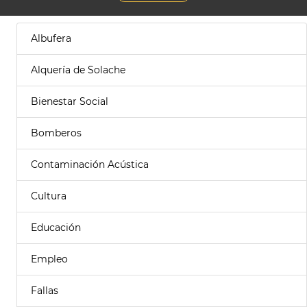
Albufera
Alquería de Solache
Bienestar Social
Bomberos
Contaminación Acústica
Cultura
Educación
Empleo
Fallas