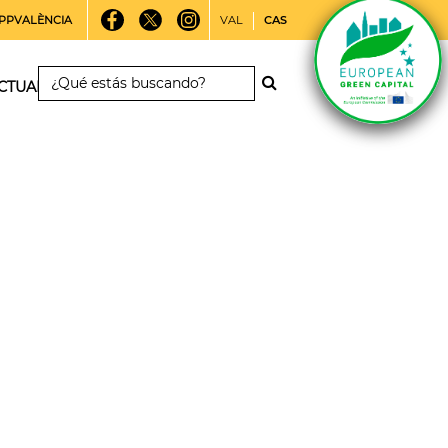
PPVALÈNCIA
VAL
CAS
CTUALIDAD