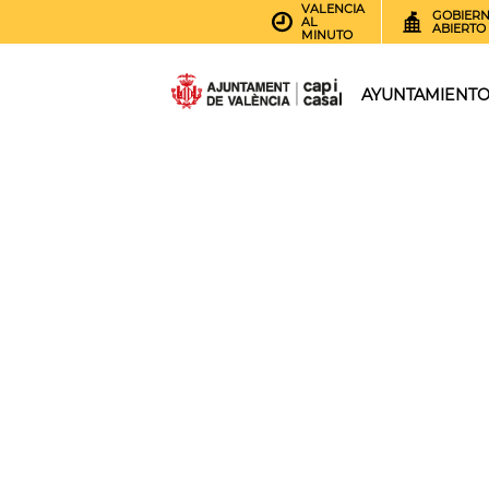
VALENCIA
GOBIER
AL
ABIERTO
MINUTO
AYUNTAMIENT