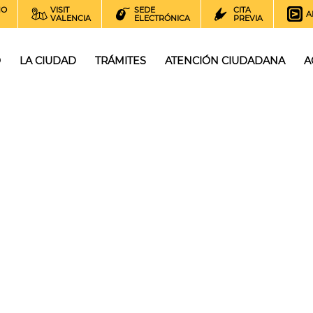
NO
VISIT
SEDE
CITA
A
VALENCIA
ELECTRÓNICA
PREVIA
O
LA CIUDAD
TRÁMITES
ATENCIÓN CIUDADANA
A