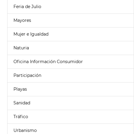
Feria de Julio
Mayores
Mujer e Igualdad
Naturia
Oficina Información Consumidor
Participación
Playas
Sanidad
Tráfico
Urbanismo