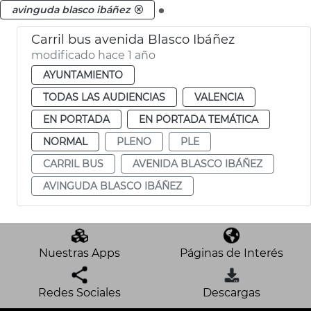
.
avinguda blasco ibáñez
Carril bus avenida Blasco Ibáñez
modificado hace 1 año
AYUNTAMIENTO
TODAS LAS AUDIENCIAS
VALENCIA
EN PORTADA
EN PORTADA TEMÁTICA
NORMAL
PLENO
PLE
CARRIL BUS
AVENIDA BLASCO IBÁÑEZ
AVINGUDA BLASCO IBÁÑEZ
Nuestras Apps
Páginas de Interés
Redes Sociales
Descargas