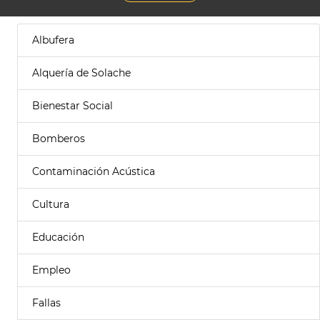
Albufera
Alquería de Solache
Bienestar Social
Bomberos
Contaminación Acústica
Cultura
Educación
Empleo
Fallas