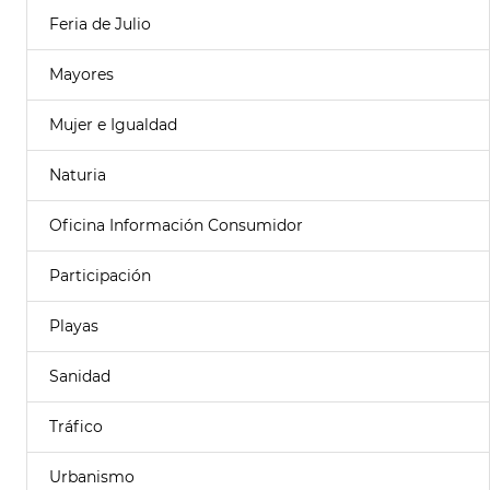
Feria de Julio
Mayores
Mujer e Igualdad
Naturia
Oficina Información Consumidor
Participación
Playas
Sanidad
Tráfico
Urbanismo