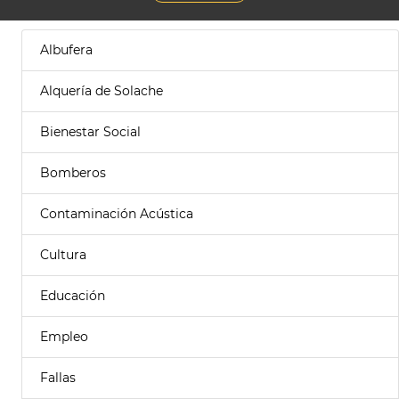
Albufera
Alquería de Solache
Bienestar Social
Bomberos
Contaminación Acústica
Cultura
Educación
Empleo
Fallas