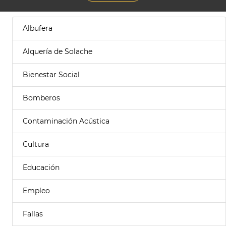
Albufera
Alquería de Solache
Bienestar Social
Bomberos
Contaminación Acústica
Cultura
Educación
Empleo
Fallas