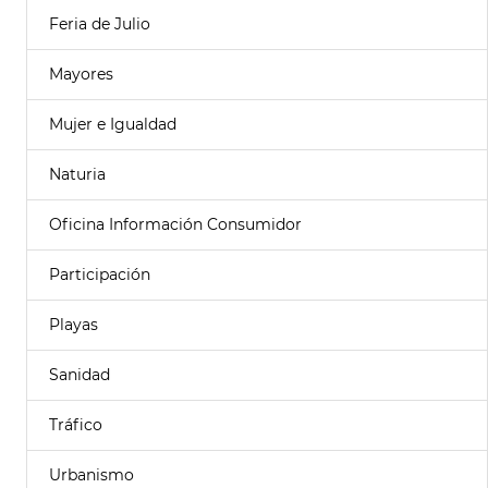
Feria de Julio
Mayores
Mujer e Igualdad
Naturia
Oficina Información Consumidor
Participación
Playas
Sanidad
Tráfico
Urbanismo