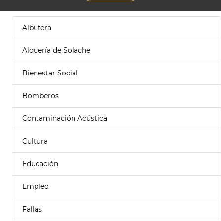
Albufera
Alquería de Solache
Bienestar Social
Bomberos
Contaminación Acústica
Cultura
Educación
Empleo
Fallas