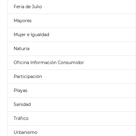
Feria de Julio
Mayores
Mujer e Igualdad
Naturia
Oficina Información Consumidor
Participación
Playas
Sanidad
Tráfico
Urbanismo