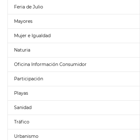
Feria de Julio
Mayores
Mujer e Igualdad
Naturia
Oficina Información Consumidor
Participación
Playas
Sanidad
Tráfico
Urbanismo