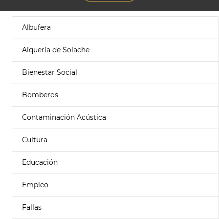
Albufera
Alquería de Solache
Bienestar Social
Bomberos
Contaminación Acústica
Cultura
Educación
Empleo
Fallas