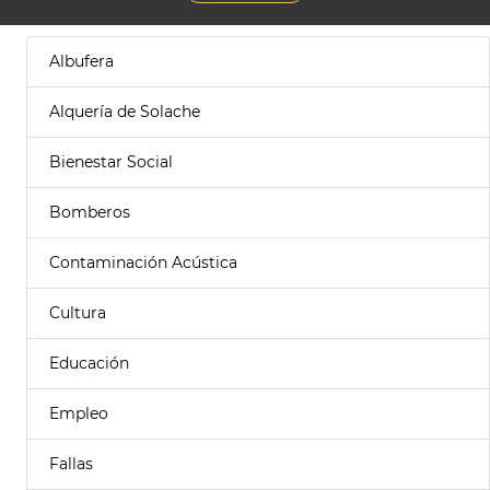
Albufera
Alquería de Solache
Bienestar Social
Bomberos
Contaminación Acústica
Cultura
Educación
Empleo
Fallas