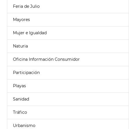
Feria de Julio
Mayores
Mujer e Igualdad
Naturia
Oficina Información Consumidor
Participación
Playas
Sanidad
Tráfico
Urbanismo