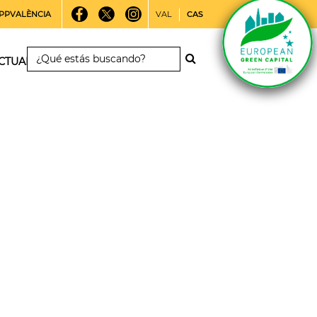
PPVALÈNCIA
VAL
CAS
CTUALIDAD