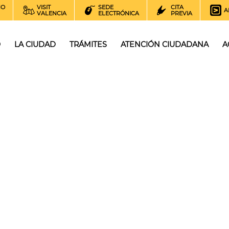
NO
VISIT
SEDE
CITA
A
VALENCIA
ELECTRÓNICA
PREVIA
O
LA CIUDAD
TRÁMITES
ATENCIÓN CIUDADANA
A