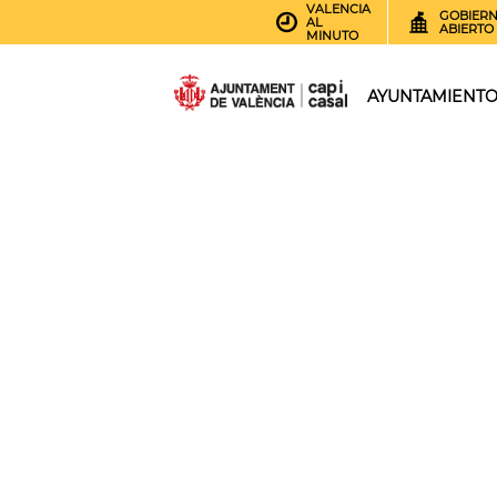
VALENCIA
GOBIER
AL
ABIERTO
MINUTO
AYUNTAMIENT