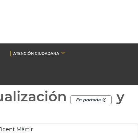
ATENCIÓN CIUDADANA
ualización
y
En portada
Vicent Màrtir