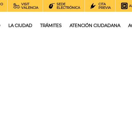
NO
VISIT
SEDE
CITA
A
VALENCIA
ELECTRÓNICA
PREVIA
O
LA CIUDAD
TRÁMITES
ATENCIÓN CIUDADANA
A