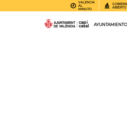
VALENCIA
GOBIER
AL
ABIERTO
MINUTO
AYUNTAMIENT