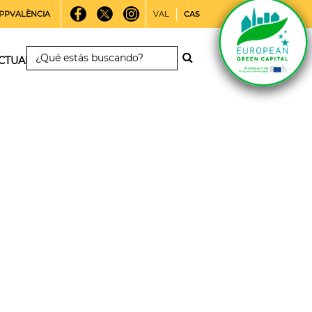
PPVALÈNCIA
VAL
CAS
CTUALIDAD