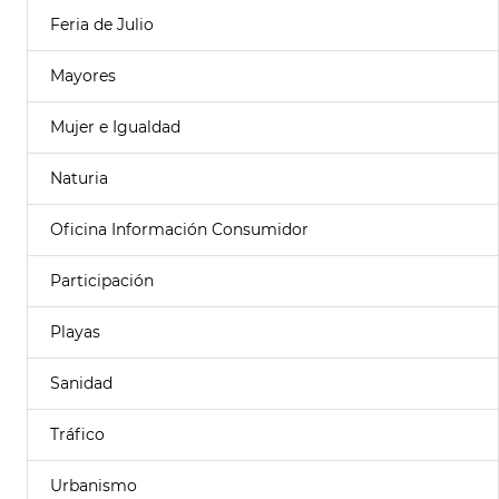
Feria de Julio
Mayores
Mujer e Igualdad
Naturia
Oficina Información Consumidor
Participación
Playas
Sanidad
Tráfico
Urbanismo