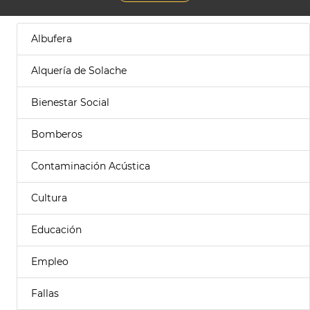
Albufera
Alquería de Solache
Bienestar Social
Bomberos
Contaminación Acústica
Cultura
Educación
Empleo
Fallas