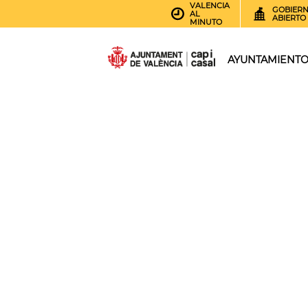
VALENCIA
GOBIER
AL
ABIERTO
MINUTO
AYUNTAMIENT