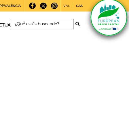
PPVALÈNCIA
VAL
CAS
CTUALIDAD