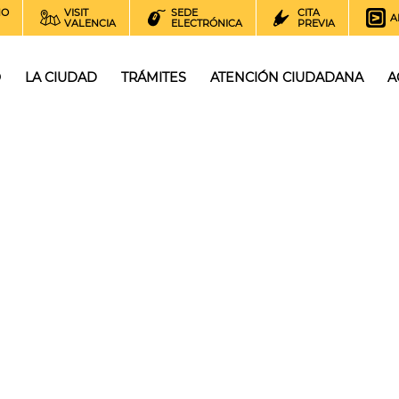
NO
VISIT
SEDE
CITA
A
VALENCIA
ELECTRÓNICA
PREVIA
O
LA CIUDAD
TRÁMITES
ATENCIÓN CIUDADANA
A