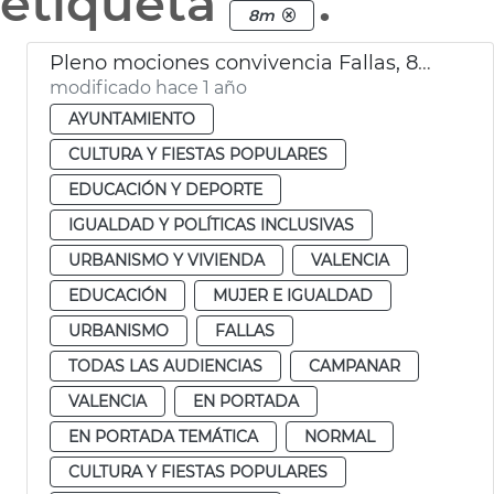
etiqueta
.
8m
Pleno mociones convivencia Fallas, 8M y consulta lengua
modificado hace 1 año
AYUNTAMIENTO
CULTURA Y FIESTAS POPULARES
EDUCACIÓN Y DEPORTE
IGUALDAD Y POLÍTICAS INCLUSIVAS
URBANISMO Y VIVIENDA
VALENCIA
EDUCACIÓN
MUJER E IGUALDAD
URBANISMO
FALLAS
TODAS LAS AUDIENCIAS
CAMPANAR
VALENCIA
EN PORTADA
EN PORTADA TEMÁTICA
NORMAL
CULTURA Y FIESTAS POPULARES