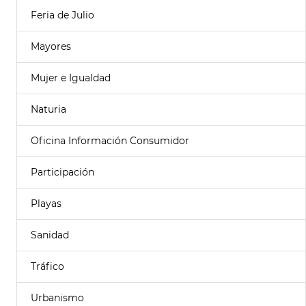
Feria de Julio
Mayores
Mujer e Igualdad
Naturia
Oficina Información Consumidor
Participación
Playas
Sanidad
Tráfico
Urbanismo