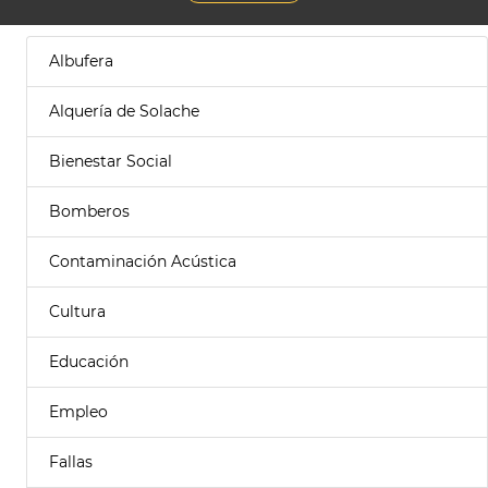
Albufera
Alquería de Solache
Bienestar Social
Bomberos
Contaminación Acústica
Cultura
Educación
Empleo
Fallas