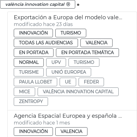
.
valència innovation capital
Exportación a Europa del modelo valenciano de turismo de congresos
modificado hace 23 días
INNOVACIÓN
TURISMO
TODAS LAS AUDIENCIAS
VALENCIA
EN PORTADA
EN PORTADA TEMÁTICA
NORMAL
UPV
TURISMO
TURISME
UNIÓ EUROPEA
PAULA LLOBET
UE
FEDER
MICE
VALÈNCIA INNOVATION CAPITAL
ZENTROPY
Agencia Espacial Europea y española seleccionan València para sistema de alerta de inundaciones
modificado hace 1 mes
INNOVACIÓN
VALENCIA