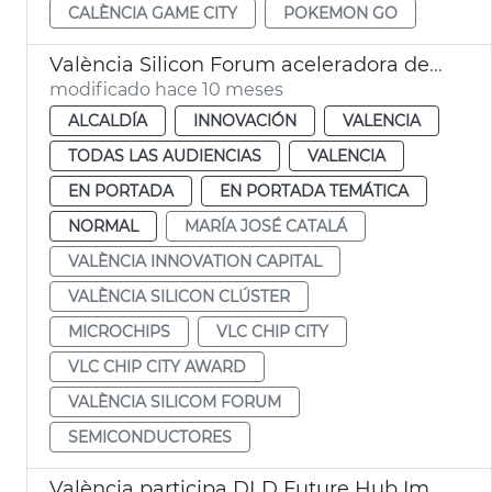
CALÈNCIA GAME CITY
POKEMON GO
València Silicon Forum aceleradora de talento
modificado hace 10 meses
ALCALDÍA
INNOVACIÓN
VALENCIA
TODAS LAS AUDIENCIAS
VALENCIA
EN PORTADA
EN PORTADA TEMÁTICA
NORMAL
MARÍA JOSÉ CATALÁ
VALÈNCIA INNOVATION CAPITAL
VALÈNCIA SILICON CLÚSTER
MICROCHIPS
VLC CHIP CITY
VLC CHIP CITY AWARD
VALÈNCIA SILICOM FORUM
SEMICONDUCTORES
València participa DLD Future Hub Impact of AI