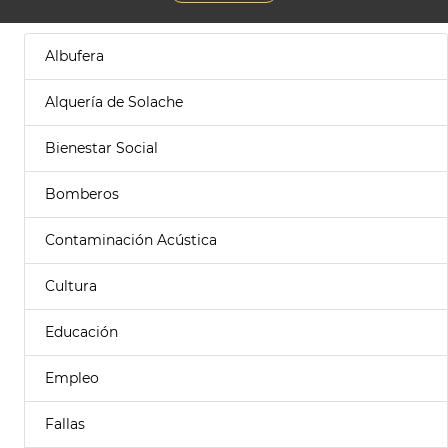
Albufera
Alquería de Solache
Bienestar Social
Bomberos
Contaminación Acústica
Cultura
Educación
Empleo
Fallas