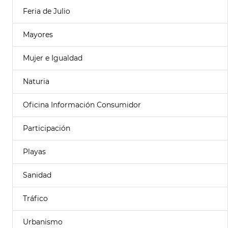
Feria de Julio
Mayores
Mujer e Igualdad
Naturia
Oficina Información Consumidor
Participación
Playas
Sanidad
Tráfico
Urbanismo