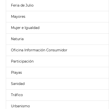
Feria de Julio
Mayores
Mujer e Igualdad
Naturia
Oficina Información Consumidor
Participación
Playas
Sanidad
Tráfico
Urbanismo