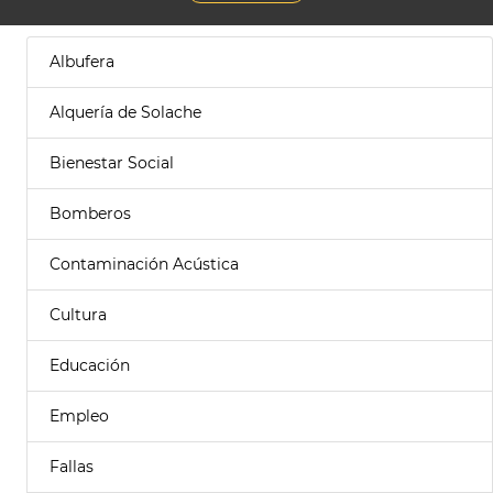
Albufera
Alquería de Solache
Bienestar Social
Bomberos
Contaminación Acústica
Cultura
Educación
Empleo
Fallas