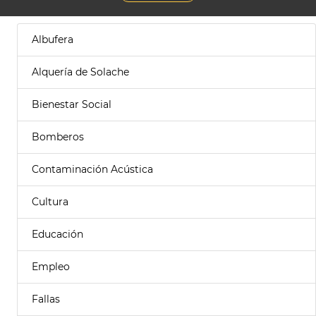
Albufera
Alquería de Solache
Bienestar Social
Bomberos
Contaminación Acústica
Cultura
Educación
Empleo
Fallas