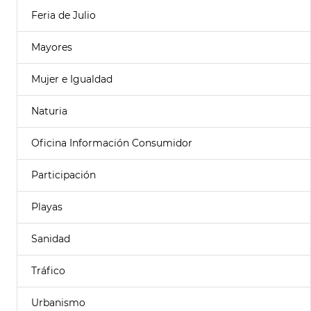
Feria de Julio
Mayores
Mujer e Igualdad
Naturia
Oficina Información Consumidor
Participación
Playas
Sanidad
Tráfico
Urbanismo