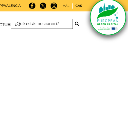
PPVALÈNCIA
VAL
CAS
CTUALIDAD