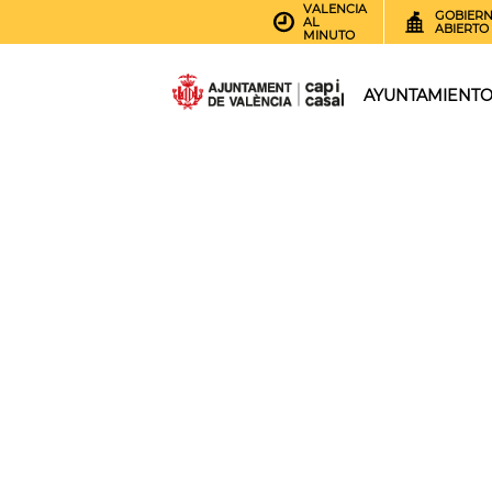
VALENCIA
GOBIER
AL
ABIERTO
MINUTO
AYUNTAMIENT