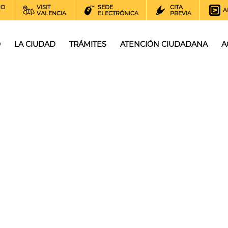
NO
VISIT
SEDE
CITA
A
VALENCIA
ELECTRÓNICA
PREVIA
O
LA CIUDAD
TRÁMITES
ATENCIÓN CIUDADANA
A