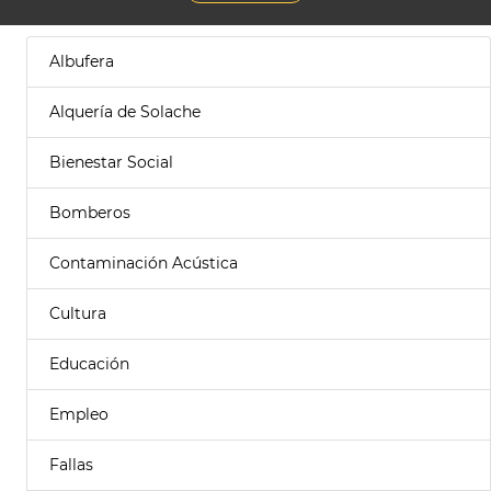
Albufera
Alquería de Solache
Bienestar Social
Bomberos
Contaminación Acústica
Cultura
Educación
Empleo
Fallas