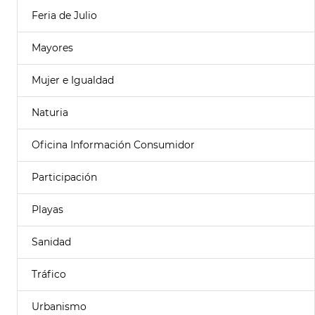
Feria de Julio
Mayores
Mujer e Igualdad
Naturia
Oficina Información Consumidor
Participación
Playas
Sanidad
Tráfico
Urbanismo