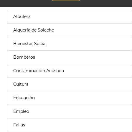
Albufera
Alquería de Solache
Bienestar Social
Bomberos
Contaminación Acústica
Cultura
Educación
Empleo
Fallas