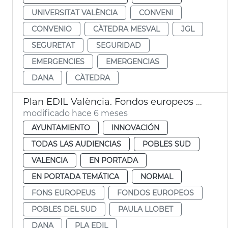
UNIVERSITAT VALÈNCIA
CONVENI
CONVENIO
CÀTEDRA MESVAL
JGL
SEGURETAT
SEGURIDAD
EMERGENCIES
EMERGENCIAS
DANA
CÀTEDRA
Plan EDIL València. Fondos europeos dana Pobles del Sud
modificado hace 6 meses
AYUNTAMIENTO
INNOVACIÓN
TODAS LAS AUDIENCIAS
POBLES SUD
VALENCIA
EN PORTADA
EN PORTADA TEMÁTICA
NORMAL
FONS EUROPEUS
FONDOS EUROPEOS
POBLES DEL SUD
PAULA LLOBET
DANA
PLA EDIL