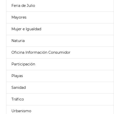
Feria de Julio
Mayores
Mujer e Igualdad
Naturia
Oficina Información Consumidor
Participación
Playas
Sanidad
Tráfico
Urbanismo