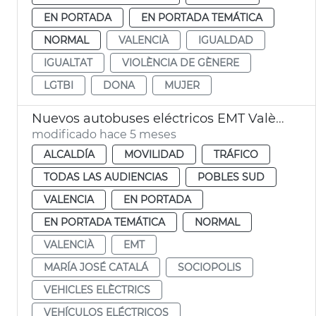
EN PORTADA
EN PORTADA TEMÁTICA
NORMAL
VALENCIÀ
IGUALDAD
IGUALTAT
VIOLÈNCIA DE GÈNERE
LGTBI
DONA
MUJER
Nuevos autobuses eléctricos EMT València y nueva línea Sociópolis
modificado hace 5 meses
ALCALDÍA
MOVILIDAD
TRÁFICO
TODAS LAS AUDIENCIAS
POBLES SUD
VALENCIA
EN PORTADA
EN PORTADA TEMÁTICA
NORMAL
VALENCIÀ
EMT
MARÍA JOSÉ CATALÁ
SOCIOPOLIS
VEHICLES ELÈCTRICS
VEHÍCULOS ELÉCTRICOS