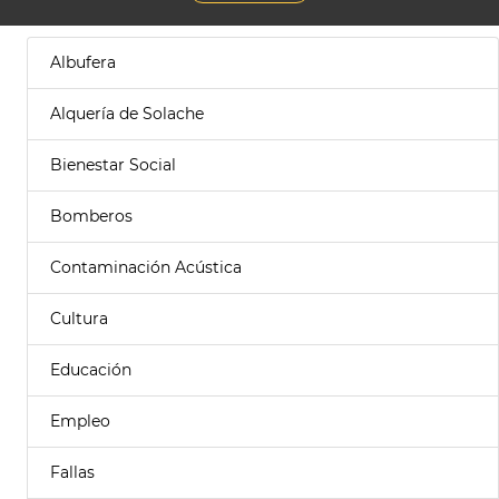
Albufera
Alquería de Solache
Bienestar Social
Bomberos
Contaminación Acústica
Cultura
Educación
Empleo
Fallas