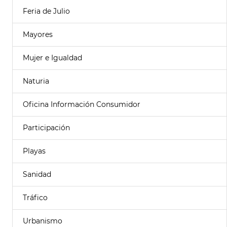
Feria de Julio
Mayores
Mujer e Igualdad
Naturia
Oficina Información Consumidor
Participación
Playas
Sanidad
Tráfico
Urbanismo