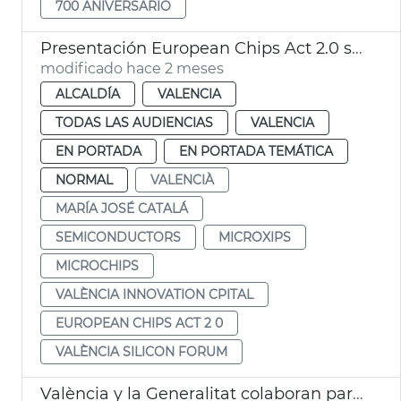
700 ANIVERSARIO
Presentación European Chips Act 2.0 semiconductos València
modificado hace 2 meses
ALCALDÍA
VALENCIA
TODAS LAS AUDIENCIAS
VALENCIA
EN PORTADA
EN PORTADA TEMÁTICA
NORMAL
VALENCIÀ
MARÍA JOSÉ CATALÁ
SEMICONDUCTORS
MICROXIPS
MICROCHIPS
VALÈNCIA INNOVATION CPITAL
EUROPEAN CHIPS ACT 2 0
VALÈNCIA SILICON FORUM
València y la Generalitat colaboran para prevenir el intrusismo en la profesión de guía oficial de turismo