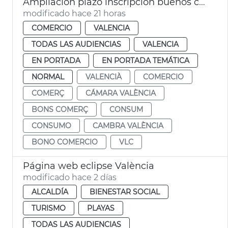
Ampliación plazo inscripción buenos comercio VLC
modificado hace 21 horas
COMERCIO
VALENCIA
TODAS LAS AUDIENCIAS
VALENCIA
EN PORTADA
EN PORTADA TEMÁTICA
NORMAL
VALENCIÀ
COMERCIO
COMERÇ
CÁMARA VALÈNCIA
BONS COMERÇ
CONSUM
CONSUMO
CAMBRA VALÈNCIA
BONO COMERCIO
VLC
Página web eclipse València
modificado hace 2 días
ALCALDÍA
BIENESTAR SOCIAL
TURISMO
PLAYAS
TODAS LAS AUDIENCIAS