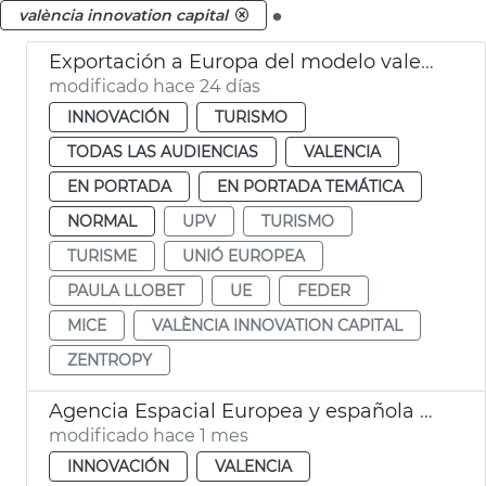
.
valència innovation capital
Exportación a Europa del modelo valenciano de turismo de congresos
modificado hace 24 días
INNOVACIÓN
TURISMO
TODAS LAS AUDIENCIAS
VALENCIA
EN PORTADA
EN PORTADA TEMÁTICA
NORMAL
UPV
TURISMO
TURISME
UNIÓ EUROPEA
PAULA LLOBET
UE
FEDER
MICE
VALÈNCIA INNOVATION CAPITAL
ZENTROPY
Agencia Espacial Europea y española seleccionan València para sistema de alerta de inundaciones
modificado hace 1 mes
INNOVACIÓN
VALENCIA