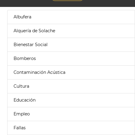
Albufera
Alquería de Solache
Bienestar Social
Bomberos
Contaminación Acústica
Cultura
Educación
Empleo
Fallas