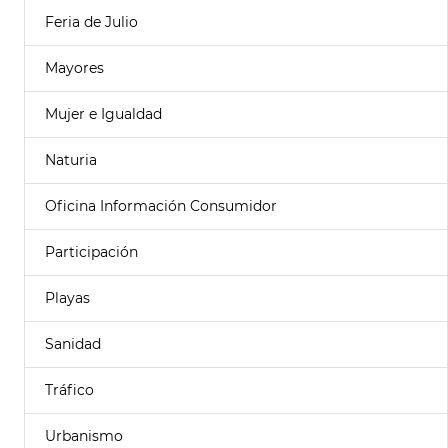
Feria de Julio
Mayores
Mujer e Igualdad
Naturia
Oficina Información Consumidor
Participación
Playas
Sanidad
Tráfico
Urbanismo