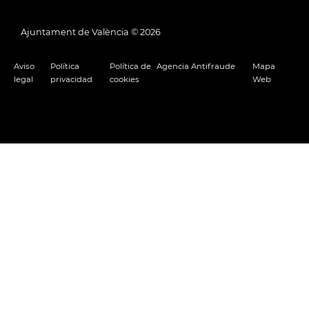
Ajuntament de València ©
2026
Aviso
Política
Política de
Agencia Antifraude
Mapa
legal
privacidad
cookies
Web