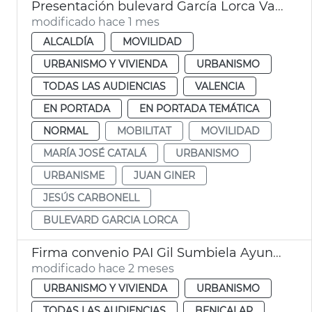
Presentación bulevard García Lorca València
modificado hace 1 mes
ALCALDÍA
MOVILIDAD
URBANISMO Y VIVIENDA
URBANISMO
TODAS LAS AUDIENCIAS
VALENCIA
EN PORTADA
EN PORTADA TEMÁTICA
NORMAL
MOBILITAT
MOVILIDAD
MARÍA JOSÉ CATALÁ
URBANISMO
URBANISME
JUAN GINER
JESÚS CARBONELL
BULEVARD GARCIA LORCA
Firma convenio PAI Gil Sumbiela Ayuntamiento València
modificado hace 2 meses
URBANISMO Y VIVIENDA
URBANISMO
TODAS LAS AUDIENCIAS
BENICALAP