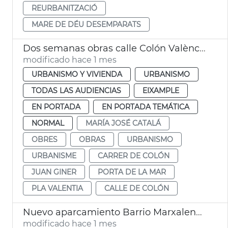
REURBANITZACIÓ
MARE DE DÉU DESEMPARATS
Dos semanas obras calle Colón València
modificado hace 1 mes
URBANISMO Y VIVIENDA
URBANISMO
TODAS LAS AUDIENCIAS
EIXAMPLE
EN PORTADA
EN PORTADA TEMÁTICA
NORMAL
MARÍA JOSÉ CATALÁ
OBRES
OBRAS
URBANISMO
URBANISME
CARRER DE COLÓN
JUAN GINER
PORTA DE LA MAR
PLA VALENTIA
CALLE DE COLÓN
Nuevo aparcamiento Barrio Marxalenes València
modificado hace 1 mes