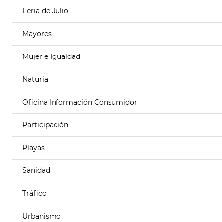
Feria de Julio
Mayores
Mujer e Igualdad
Naturia
Oficina Información Consumidor
Participación
Playas
Sanidad
Tráfico
Urbanismo