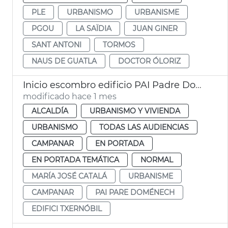
PLE
URBANISMO
URBANISME
PGOU
LA SAÏDIA
JUAN GINER
SANT ANTONI
TORMOS
NAUS DE GUATLA
DOCTOR ÓLORIZ
Inicio escombro edificio PAI Padre Doménech
modificado hace 1 mes
ALCALDÍA
URBANISMO Y VIVIENDA
URBANISMO
TODAS LAS AUDIENCIAS
CAMPANAR
EN PORTADA
EN PORTADA TEMÁTICA
NORMAL
MARÍA JOSÉ CATALÁ
URBANISME
CAMPANAR
PAI PARE DOMÉNECH
EDIFICI TXERNÓBIL