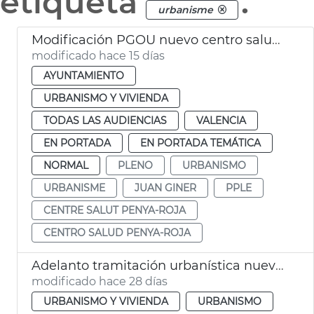
etiqueta
.
urbanisme
Modificación PGOU nuevo centro salud Penya-roja València
modificado hace 15 días
AYUNTAMIENTO
URBANISMO Y VIVIENDA
TODAS LAS AUDIENCIAS
VALENCIA
EN PORTADA
EN PORTADA TEMÁTICA
NORMAL
PLENO
URBANISMO
URBANISME
JUAN GINER
PPLE
CENTRE SALUT PENYA-ROJA
CENTRO SALUD PENYA-ROJA
Adelanto tramitación urbanística nuevo centre salud Peñaroja
modificado hace 28 días
URBANISMO Y VIVIENDA
URBANISMO