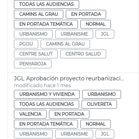
TODAS LAS AUDIENCIAS
CAMINS AL GRAU
EN PORTADA
EN PORTADA TEMÁTICA
NORMAL
URBANISMO
URBANISME
JGL
PGOU
CAMINS AL GRAU
CENTRE SALUT
CENTRO SALUD
PENYAROJA
JGL Aprobación proyecto reurbanización barrio Mare de Déu Desemparats
modificado hace 1 mes
URBANISMO Y VIVIENDA
URBANISMO
TODAS LAS AUDIENCIAS
OLIVERETA
VALENCIA
EN PORTADA
EN PORTADA TEMÁTICA
NORMAL
URBANISMO
URBANISME
JGL