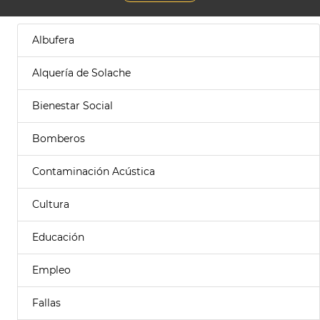
Albufera
Alquería de Solache
Bienestar Social
Bomberos
Contaminación Acústica
Cultura
Educación
Empleo
Fallas