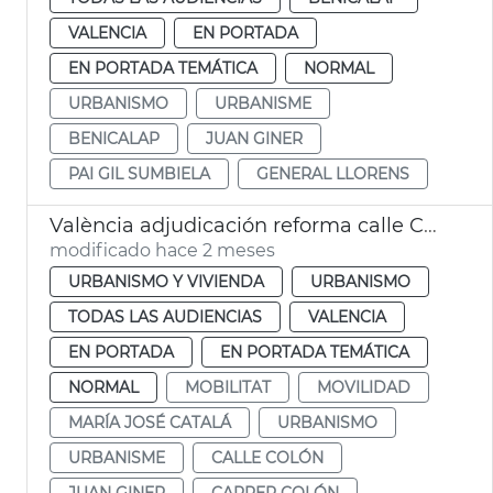
VALENCIA
EN PORTADA
EN PORTADA TEMÁTICA
NORMAL
URBANISMO
URBANISME
BENICALAP
JUAN GINER
PAI GIL SUMBIELA
GENERAL LLORENS
València adjudicación reforma calle Colón
modificado hace 2 meses
URBANISMO Y VIVIENDA
URBANISMO
TODAS LAS AUDIENCIAS
VALENCIA
EN PORTADA
EN PORTADA TEMÁTICA
NORMAL
MOBILITAT
MOVILIDAD
MARÍA JOSÉ CATALÁ
URBANISMO
URBANISME
CALLE COLÓN
JUAN GINER
CARRER COLÓN