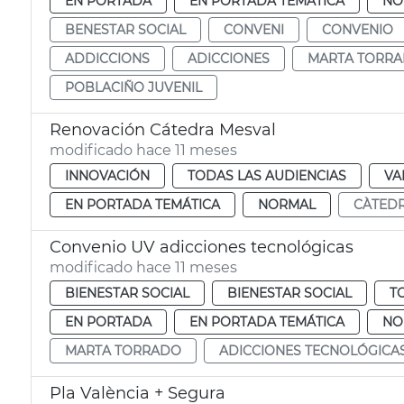
EN PORTADA
EN PORTADA TEMÁTICA
NO
BENESTAR SOCIAL
CONVENI
CONVENIO
ADDICCIONS
ADICCIONES
MARTA TORR
POBLACIÑO JUVENIL
Renovación Cátedra Mesval
modificado hace 11 meses
INNOVACIÓN
TODAS LAS AUDIENCIAS
VA
EN PORTADA TEMÁTICA
NORMAL
CÀTED
Convenio UV adicciones tecnológicas
modificado hace 11 meses
BIENESTAR SOCIAL
BIENESTAR SOCIAL
T
EN PORTADA
EN PORTADA TEMÁTICA
NO
MARTA TORRADO
ADICCIONES TECNOLÓGICA
Pla València + Segura