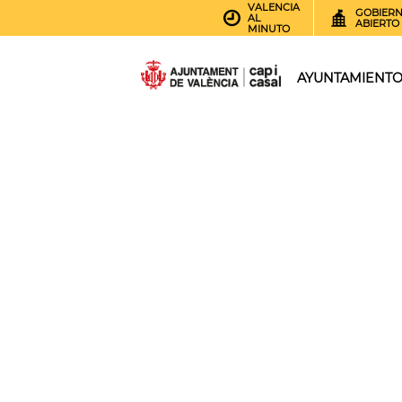
VALENCIA
GOBIER
AL
ABIERTO
MINUTO
AYUNTAMIENT