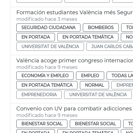
Formación estudiantes València més Segu
modificado hace 3 meses
SEGURIDAD CIUDADANA
BOMBEROS
TO
EN PORTADA
EN PORTADA TEMÁTICA
NO
UNIVERSITAT DE VALÈNCIA
JUAN CARLOS CAB
València acoge primer congreso internaci
modificado hace 9 meses
ECONOMÍA Y EMPLEO
EMPLEO
TODAS LA
EN PORTADA TEMÁTICA
NORMAL
EMPRE
EMPRENEDORIA
UNIVERSITAT DE VALÈNCIA
Convenio con UV para combatir adicciones
modificado hace 9 meses
BIENESTAR SOCIAL
BIENESTAR SOCIAL
T