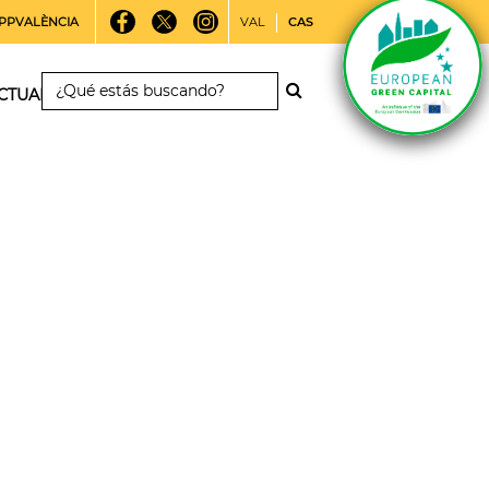
PPVALÈNCIA
VAL
CAS
CTUALIDAD