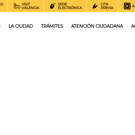
NO
VISIT
SEDE
CITA
A
VALENCIA
ELECTRÓNICA
PREVIA
O
LA CIUDAD
TRÁMITES
ATENCIÓN CIUDADANA
A