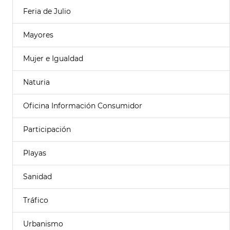
Feria de Julio
Mayores
Mujer e Igualdad
Naturia
Oficina Información Consumidor
Participación
Playas
Sanidad
Tráfico
Urbanismo