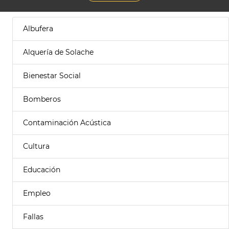
Albufera
Alquería de Solache
Bienestar Social
Bomberos
Contaminación Acústica
Cultura
Educación
Empleo
Fallas