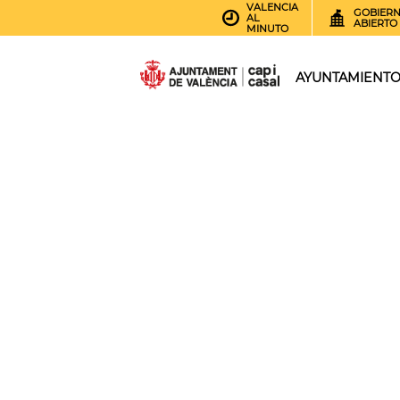
VALENCIA
GOBIER
AL
ABIERTO
MINUTO
AYUNTAMIENT