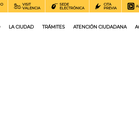
NO
VISIT
SEDE
CITA
A
VALENCIA
ELECTRÓNICA
PREVIA
O
LA CIUDAD
TRÁMITES
ATENCIÓN CIUDADANA
A