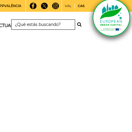
PPVALÈNCIA
VAL
CAS
CTUALIDAD