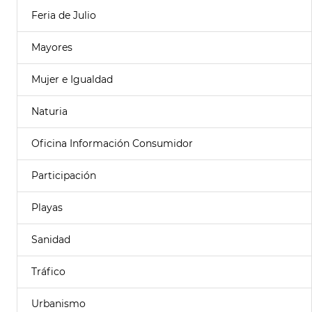
Feria de Julio
Mayores
Mujer e Igualdad
Naturia
Oficina Información Consumidor
Participación
Playas
Sanidad
Tráfico
Urbanismo