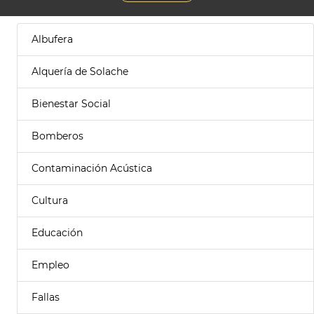
Albufera
Alquería de Solache
Bienestar Social
Bomberos
Contaminación Acústica
Cultura
Educación
Empleo
Fallas