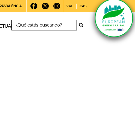
PPVALÈNCIA
VAL
CAS
CTUALIDAD