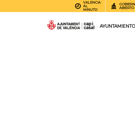
VALENCIA
GOBIER
AL
ABIERTO
MINUTO
AYUNTAMIENT