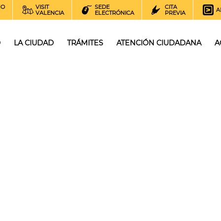
NO
VISIT
SEDE
CITA
A
VALENCIA
ELECTRÓNICA
PREVIA
O
LA CIUDAD
TRÁMITES
ATENCIÓN CIUDADANA
A