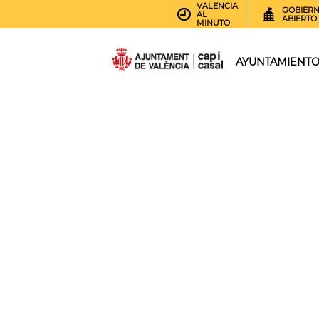
VALENCIA
GOBIER
AL
ABIERTO
MINUTO
AYUNTAMIENT