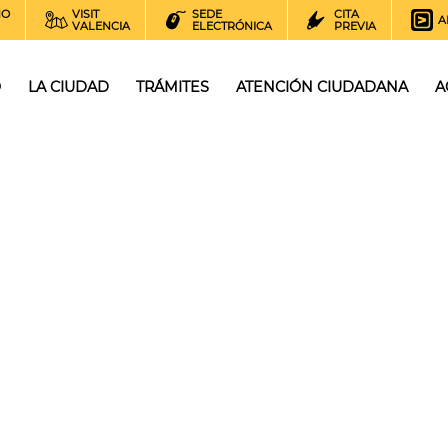
NO
VISIT
SEDE
CITA
A
VALENCIA
ELECTRÓNICA
PREVIA
O
LA CIUDAD
TRÁMITES
ATENCIÓN CIUDADANA
A