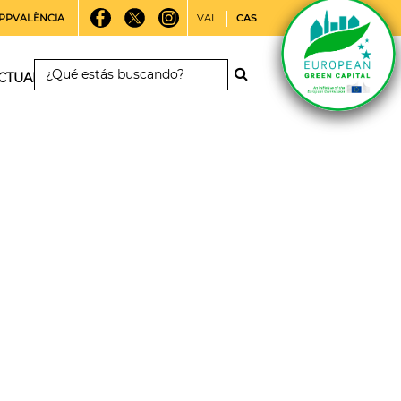
PPVALÈNCIA
VAL
CAS
CTUALIDAD