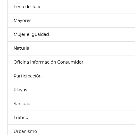
Feria de Julio
Mayores
Mujer e Igualdad
Naturia
Oficina Información Consumidor
Participación
Playas
Sanidad
Tráfico
Urbanismo