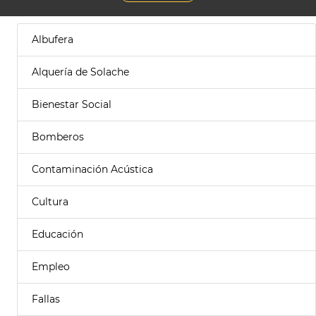
Albufera
Alquería de Solache
Bienestar Social
Bomberos
Contaminación Acústica
Cultura
Educación
Empleo
Fallas