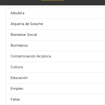
Albufera
Alquería de Solache
Bienestar Social
Bomberos
Contaminación Acústica
Cultura
Educación
Empleo
Fallas