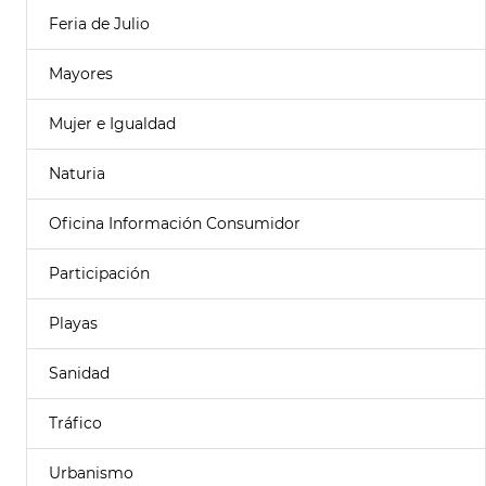
Feria de Julio
Mayores
Mujer e Igualdad
Naturia
Oficina Información Consumidor
Participación
Playas
Sanidad
Tráfico
Urbanismo