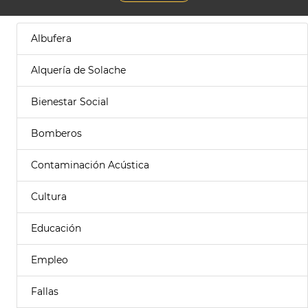
Albufera
Alquería de Solache
Bienestar Social
Bomberos
Contaminación Acústica
Cultura
Educación
Empleo
Fallas