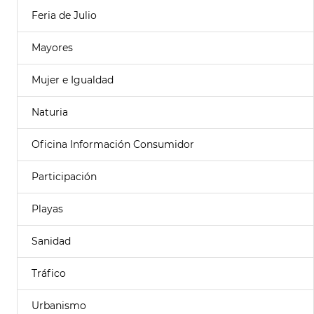
Feria de Julio
Mayores
Mujer e Igualdad
Naturia
Oficina Información Consumidor
Participación
Playas
Sanidad
Tráfico
Urbanismo