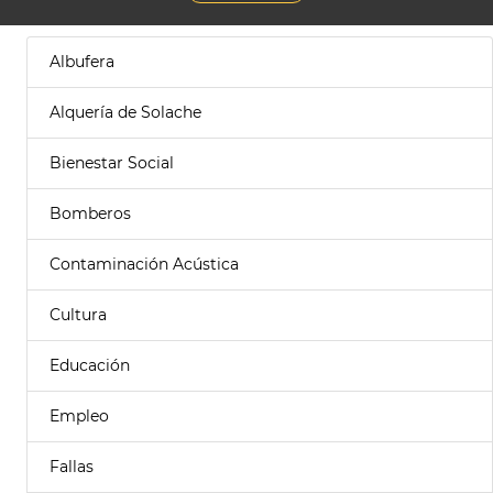
Albufera
Alquería de Solache
Bienestar Social
Bomberos
Contaminación Acústica
Cultura
Educación
Empleo
Fallas