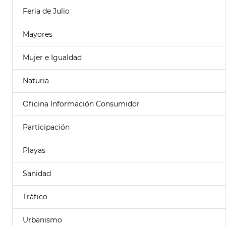
Feria de Julio
Mayores
Mujer e Igualdad
Naturia
Oficina Información Consumidor
Participación
Playas
Sanidad
Tráfico
Urbanismo