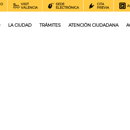
NO
VISIT
SEDE
CITA
A
VALENCIA
ELECTRÓNICA
PREVIA
O
LA CIUDAD
TRÁMITES
ATENCIÓN CIUDADANA
A