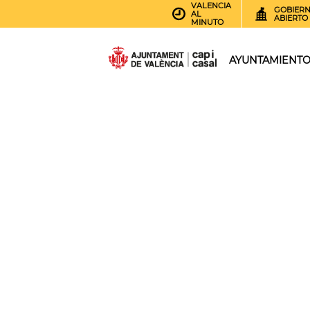
VALENCIA
GOBIER
AL
ABIERTO
MINUTO
AYUNTAMIENT