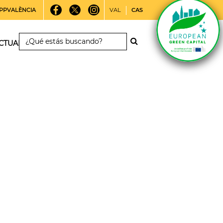
PPVALÈNCIA
VAL
CAS
CTUALIDAD