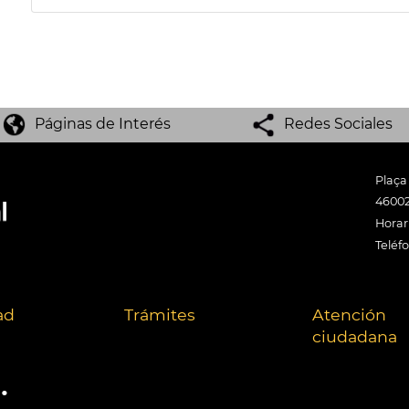
Páginas de Interés
Redes Sociales
Plaça
46002
Horari
Teléf
ad
Trámites
Atención
ciudadana
.