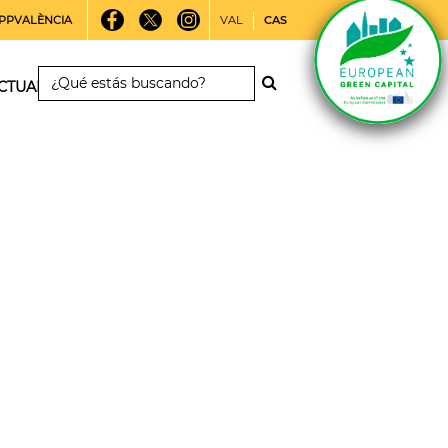
PPVALÈNCIA
VAL
CAS
CTUALIDAD