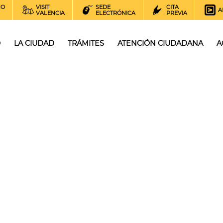
NO
VISIT
SEDE
CITA
A
VALENCIA
ELECTRÓNICA
PREVIA
O
LA CIUDAD
TRÁMITES
ATENCIÓN CIUDADANA
A