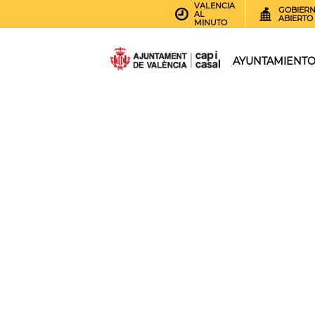
VALENCIA
GOBIER
AL
ABIERTO
MINUTO
AYUNTAMIENT