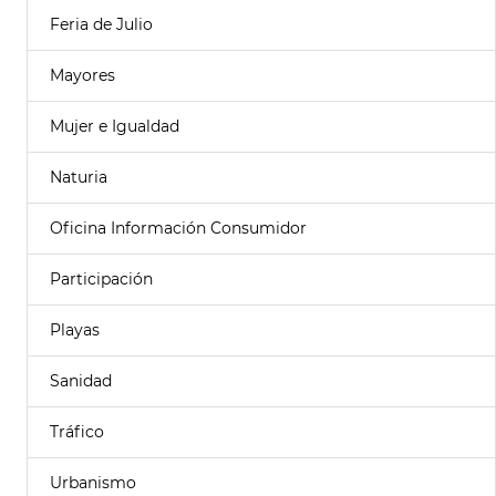
Feria de Julio
Mayores
Mujer e Igualdad
Naturia
Oficina Información Consumidor
Participación
Playas
Sanidad
Tráfico
Urbanismo