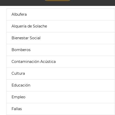
Albufera
Alquería de Solache
Bienestar Social
Bomberos
Contaminación Acústica
Cultura
Educación
Empleo
Fallas