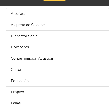
Albufera
Alquería de Solache
Bienestar Social
Bomberos
Contaminación Acústica
Cultura
Educación
Empleo
Fallas