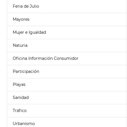
Feria de Julio
Mayores
Mujer e Igualdad
Naturia
Oficina Información Consumidor
Participación
Playas
Sanidad
Tráfico
Urbanismo