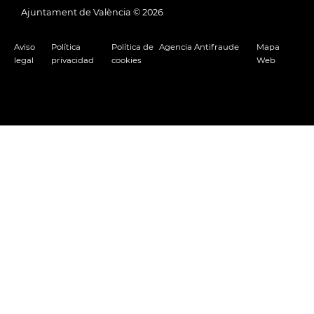
Ajuntament de València ©
2026
Aviso
Política
Política de
Agencia Antifraude
Mapa
legal
privacidad
cookies
Web