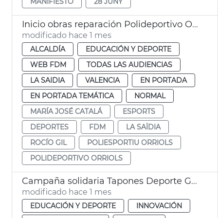
MANIFIESTO
28 JUNY
Inicio obras reparación Polideportivo Orriols València
modificado hace 1 mes
ALCALDÍA
EDUCACIÓN Y DEPORTE
WEB FDM
TODAS LAS AUDIENCIAS
LA SAIDIA
VALENCIA
EN PORTADA
EN PORTADA TEMÁTICA
NORMAL
MARÍA JOSÉ CATALÁ
ESPORTS
DEPORTES
FDM
LA SAÏDIA
ROCÍO GIL
POLIESPORTIU ORRIOLS
POLIDEPORTIVO ORRIOLS
Campaña solidaria Tapones Deporte Gay Games
modificado hace 1 mes
EDUCACIÓN Y DEPORTE
INNOVACIÓN