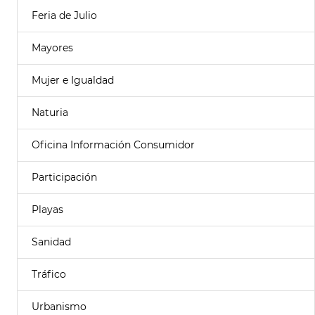
Feria de Julio
Mayores
Mujer e Igualdad
Naturia
Oficina Información Consumidor
Participación
Playas
Sanidad
Tráfico
Urbanismo