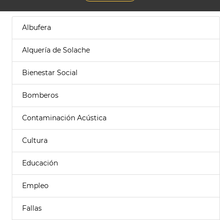
Albufera
Alquería de Solache
Bienestar Social
Bomberos
Contaminación Acústica
Cultura
Educación
Empleo
Fallas