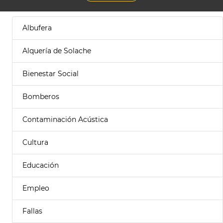
Albufera
Alquería de Solache
Bienestar Social
Bomberos
Contaminación Acústica
Cultura
Educación
Empleo
Fallas