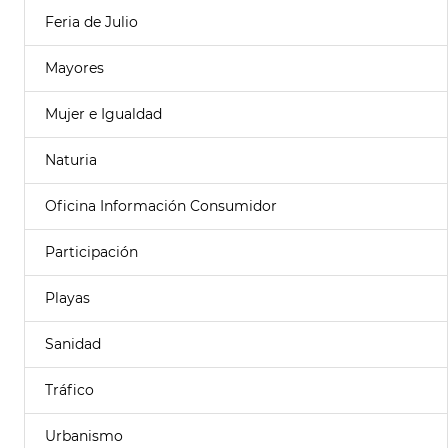
Feria de Julio
Mayores
Mujer e Igualdad
Naturia
Oficina Información Consumidor
Participación
Playas
Sanidad
Tráfico
Urbanismo