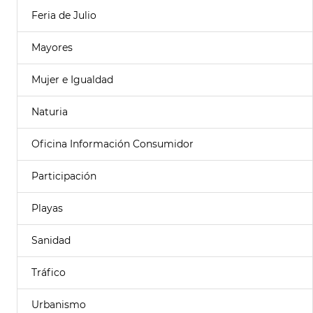
Feria de Julio
Mayores
Mujer e Igualdad
Naturia
Oficina Información Consumidor
Participación
Playas
Sanidad
Tráfico
Urbanismo