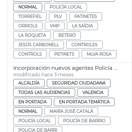
NORMAL
POLICÍA LOCAL
TORREFIEL
PLV
PATINETES
ORRIOLS
VMP
LA SAÏDIA
LA ROQUETA
BETERÓ
JESÚS CARBONELL
CONTROLES
CONTROLS
PETINETS
MLVA ROSA
Incorporación nuevos agentes Policía Local València
modificado hace 3 meses
ALCALDÍA
SEGURIDAD CIUDADANA
TODAS LAS AUDIENCIAS
VALENCIA
EN PORTADA
EN PORTADA TEMÁTICA
NORMAL
MARÍA JOSÉ CATALÁ
POLICÍA LOCAL
POLICÍA DE BARRIO
POLICIA DE BARRI