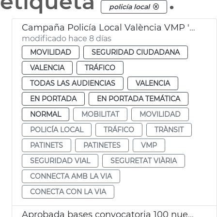
etiqueta
.
policía local
Campaña Policía Local València VMP 'Conecta con la vía'
modificado hace 8 días
MOVILIDAD
SEGURIDAD CIUDADANA
VALENCIA
TRÁFICO
TODAS LAS AUDIENCIAS
VALENCIA
EN PORTADA
EN PORTADA TEMÁTICA
NORMAL
MOBILITAT
MOVILIDAD
POLICÍA LOCAL
TRÁFICO
TRÀNSIT
PATINETS
PATINETES
VMP
SEGURIDAD VIAL
SEGURETAT VIÀRIA
CONNECTA AMB LA VIA
CONECTA CON LA VIA
Aprobada bases convocatoria 100 nuevos agentes Policía Local