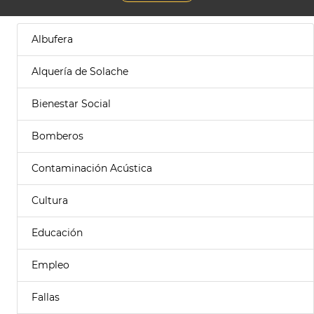
Albufera
Alquería de Solache
Bienestar Social
Bomberos
Contaminación Acústica
Cultura
Educación
Empleo
Fallas