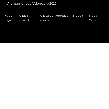
Ajuntament de València ©
2026
Aviso
Política
Política de
Agencia Antifraude
Mapa
legal
privacidad
cookies
Web