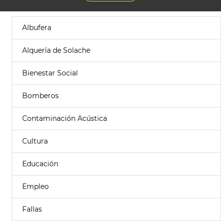
Albufera
Alquería de Solache
Bienestar Social
Bomberos
Contaminación Acústica
Cultura
Educación
Empleo
Fallas