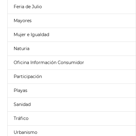
Feria de Julio
Mayores
Mujer e Igualdad
Naturia
Oficina Información Consumidor
Participación
Playas
Sanidad
Tráfico
Urbanismo