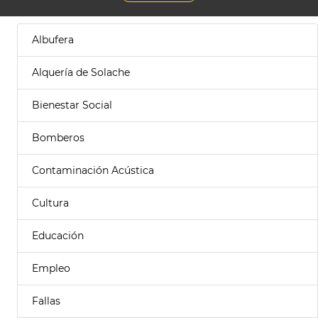
Albufera
Alquería de Solache
Bienestar Social
Bomberos
Contaminación Acústica
Cultura
Educación
Empleo
Fallas