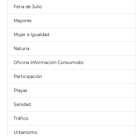
Feria de Julio
Mayores
Mujer e Igualdad
Naturia
Oficina Información Consumidor
Participación
Playas
Sanidad
Tráfico
Urbanismo