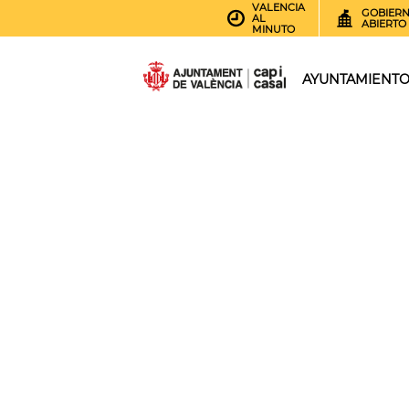
VALENCIA
GOBIER
AL
ABIERTO
MINUTO
AYUNTAMIENT