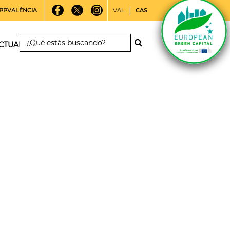
PPVALÈNCIA
VAL
CAS
CTUALIDAD