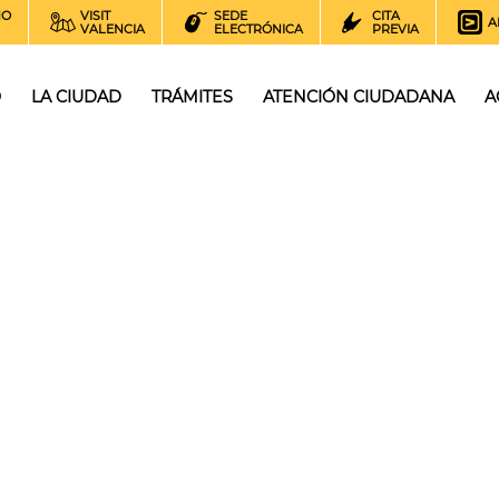
NO
VISIT
SEDE
CITA
A
VALENCIA
ELECTRÓNICA
PREVIA
O
LA CIUDAD
TRÁMITES
ATENCIÓN CIUDADANA
A