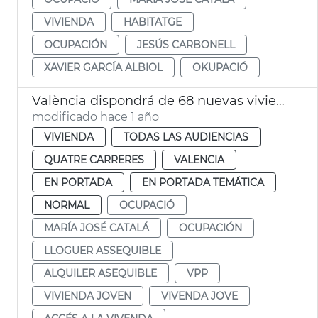
VIVIENDA
HABITATGE
OCUPACIÓN
JESÚS CARBONELL
XAVIER GARCÍA ALBIOL
OKUPACIÓ
València dispondrá de 68 nuevas viviendas de alquiler asequible este verano
modificado hace 1 año
VIVIENDA
TODAS LAS AUDIENCIAS
QUATRE CARRERES
VALENCIA
EN PORTADA
EN PORTADA TEMÁTICA
NORMAL
OCUPACIÓ
MARÍA JOSÉ CATALÁ
OCUPACIÓN
LLOGUER ASSEQUIBLE
ALQUILER ASEQUIBLE
VPP
VIVIENDA JOVEN
VIVENDA JOVE