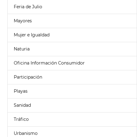
Feria de Julio
Mayores
Mujer e Igualdad
Naturia
Oficina Información Consumidor
Participación
Playas
Sanidad
Tráfico
Urbanismo