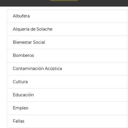
Albufera
Alquería de Solache
Bienestar Social
Bomberos
Contaminación Acústica
Cultura
Educación
Empleo
Fallas